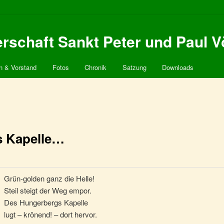
schaft Sankt Peter und Paul V
n & Vorstand
Fotos
Chronik
Satzung
Downloads
s Kapelle…
Grün-golden ganz die Helle!
Steil steigt der Weg empor.
Des Hungerbergs Kapelle
lugt – krönend! – dort hervor.