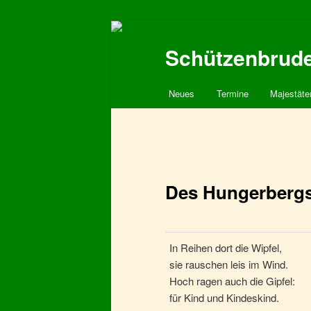
Schützenbruder
Hauptmenü
Neues
Termine
Majestäte
Zum
primären
Inhalt
Des Hungerberg
springen
In Reihen dort die Wipfel,
sie rauschen leis im Wind.
Hoch ragen auch die Gipfel:
für Kind und Kindeskind.