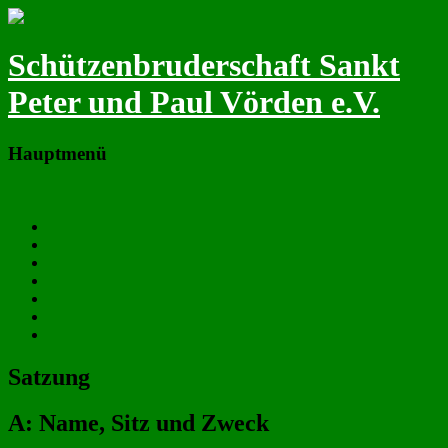
Schützenbruderschaft Sankt
Peter und Paul Vörden e.V.
Hauptmenü
Zum primären Inhalt springen
Neues
Termine
Majestäten & Vorstand
Fotos
Chronik
Satzung
Downloads
Satzung
A: Name, Sitz und Zweck