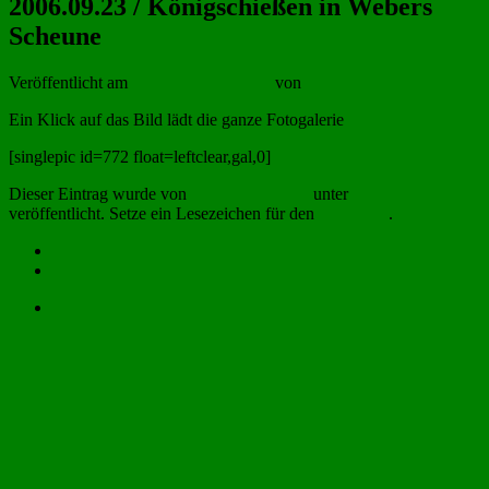
2006.09.23 / Königschießen in Webers
Scheune
Veröffentlicht am
24. September 2006
von
Arnulf Hagedorn
Ein Klick auf das Bild lädt die ganze Fotogalerie
[singlepic id=772 float=leftclear,gal,0]
Dieser Eintrag wurde von
Arnulf Hagedorn
unter
Allgemein
veröffentlicht. Setze ein Lesezeichen für den
Permalink
.
Impressum
Datenschutzerklärung
Anmelden