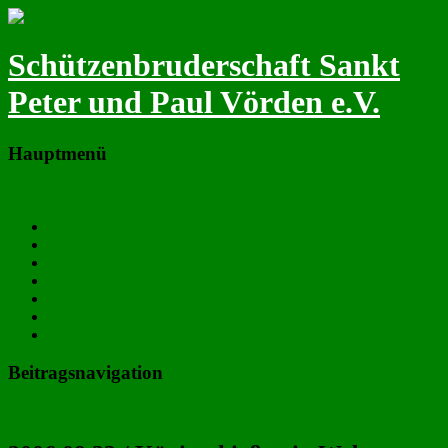
Schützenbruderschaft Sankt
Peter und Paul Vörden e.V.
Hauptmenü
Zum primären Inhalt springen
Neues
Termine
Majestäten & Vorstand
Fotos
Chronik
Satzung
Downloads
Beitragsnavigation
←
Vorheriger
Nächster
→