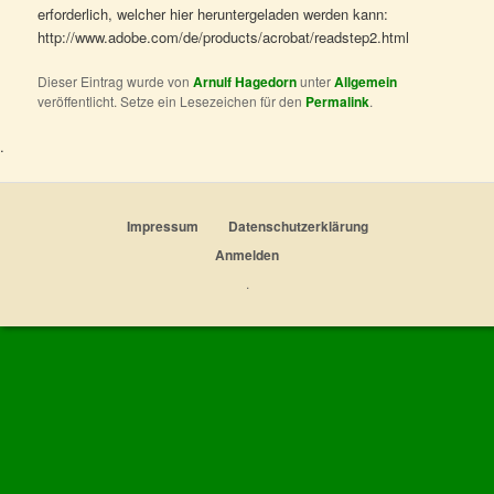
erforderlich, welcher hier heruntergeladen werden kann:
http://www.adobe.com/de/products/acrobat/readstep2.html
Dieser Eintrag wurde von
Arnulf Hagedorn
unter
Allgemein
veröffentlicht. Setze ein Lesezeichen für den
Permalink
.
Impressum
Datenschutzerklärung
Anmelden