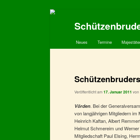
Schützenbruder
Hauptmenü
Neues
Termine
Majestäte
Zum
primären
Inhalt
Schützenbrudersc
springen
Veröffentlicht am
17. Januar 2011
von
Vörden
. Bei der Generalversam
von langjährigen Mitgliedern im 
Heinrich Kaftan, Albert Remmert 
Helmut Schmereim und Werner Sc
Mitgliedschaft Paul Elsing, Her