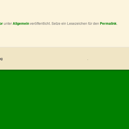
or
unter
Allgemein
veröffentlicht. Setze ein Lesezeichen für den
Permalink
.
ng