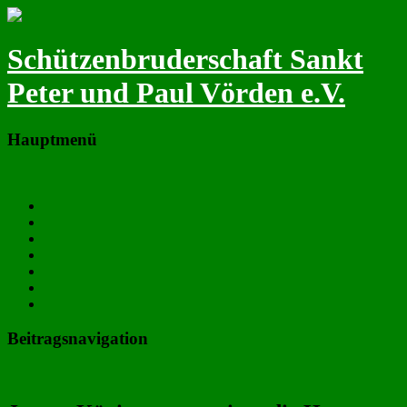
Schützenbruderschaft Sankt
Peter und Paul Vörden e.V.
Hauptmenü
Zum primären Inhalt springen
Neues
Termine
Majestäten & Vorstand
Fotos
Chronik
Satzung
Downloads
Beitragsnavigation
←
Vorheriger
Nächster
→