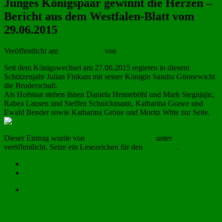
Junges Königspaar gewinnt die Herzen –
Bericht aus dem Westfalen-Blatt vom
29.06.2015
Veröffentlicht am
29. Juni 2015
von
Schützenbruderschaft
Seit dem Königswechsel am 27.06.2015 regieren in diesem
Schützenjahr Julian Finkam mit seiner Königin Sandra Günnewicht
die Bruderschaft.
Als Hofstaat stehen ihnen Daniela Henneböhl und Mark Stegnjajic,
Rabea Lausen und Steffen Schnickmann, Katharina Grawe und
Ewald Bender sowie Katharina Gröne und Moritz Witte zur Seite.
Dieser Eintrag wurde von
Schützenbruderschaft
unter
Allgemein
veröffentlicht. Setze ein Lesezeichen für den
Permalink
.
Impressum
Datenschutzerklärung
Anmelden