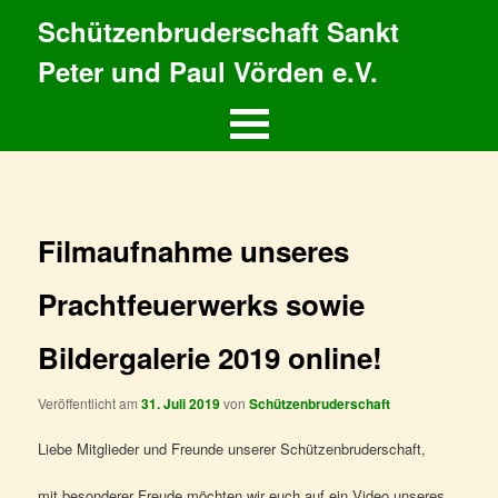
Schützenbruderschaft Sankt
Peter und Paul Vörden e.V.
Hauptmenü
Zum
primären
Inhalt
Filmaufnahme unseres
springen
Prachtfeuerwerks sowie
Bildergalerie 2019 online!
Veröffentlicht am
31. Juli 2019
von
Schützenbruderschaft
Liebe Mitglieder und Freunde unserer Schützenbruderschaft,
mit besonderer Freude möchten wir euch auf ein Video unseres