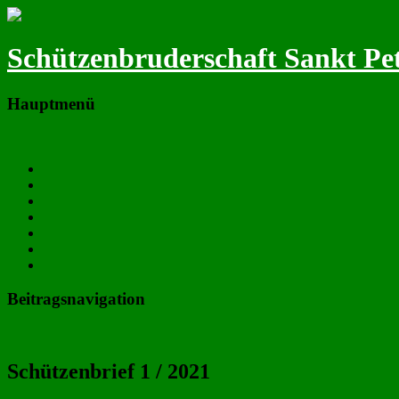
Schützenbruderschaft Sankt Pet
Hauptmenü
Zum primären Inhalt springen
Neues
Termine
Majestäten & Vorstand
Fotos
Chronik
Satzung
Downloads
Beitragsnavigation
←
Vorheriger
Nächster
→
Schützenbrief 1 / 2021