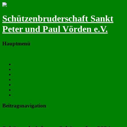
Schützenbruderschaft Sankt
Peter und Paul Vörden e.V.
Hauptmenü
Zum primären Inhalt springen
Neues
Termine
Majestäten & Vorstand
Fotos
Chronik
Satzung
Downloads
Beitragsnavigation
←
Vorheriger
Nächster
→