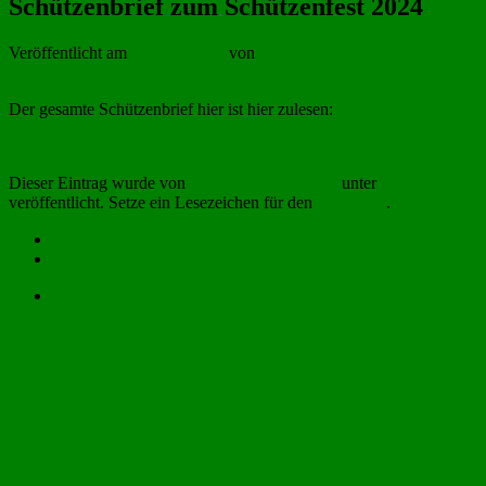
Schützenbrief zum Schützenfest 2024
Veröffentlicht am
20. Juni 2024
von
Schützenbruderschaft
Der gesamte Schützenbrief hier ist hier zulesen:
Schützenbrief zum Schützenfest 2024
Dieser Eintrag wurde von
Schützenbruderschaft
unter
Allgemein
veröffentlicht. Setze ein Lesezeichen für den
Permalink
.
Impressum
Datenschutzerklärung
Anmelden