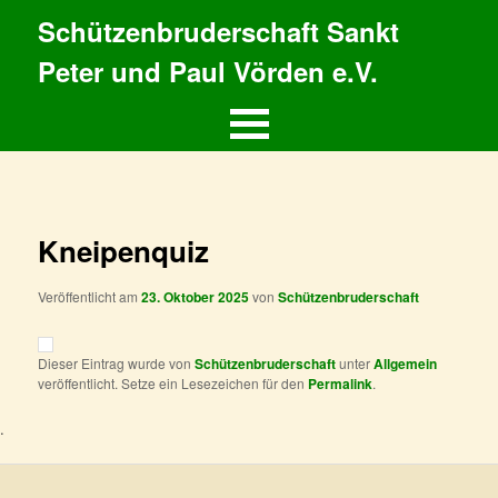
Schützenbruderschaft Sankt
Peter und Paul Vörden e.V.
Hauptmenü
Zum
primären
Inhalt
Kneipenquiz
springen
Veröffentlicht am
23. Oktober 2025
von
Schützenbruderschaft
Dieser Eintrag wurde von
Schützenbruderschaft
unter
Allgemein
veröffentlicht. Setze ein Lesezeichen für den
Permalink
.