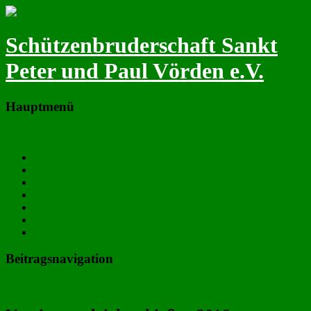
Schützenbruderschaft Sankt
Peter und Paul Vörden e.V.
Hauptmenü
Zum primären Inhalt springen
Neues
Termine
Majestäten & Vorstand
Fotos
Chronik
Satzung
Downloads
Beitragsnavigation
←
Vorheriger
Nächster
→