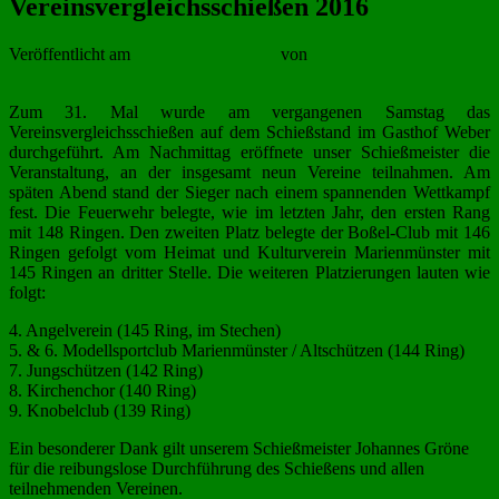
Vereinsvergleichsschießen 2016
Veröffentlicht am
20. November 2016
von
Frank Offergeld
Zum 31. Mal wurde am vergangenen Samstag das
Vereinsvergleichsschießen auf dem Schießstand im Gasthof Weber
durchgeführt. Am Nachmittag eröffnete unser Schießmeister die
Veranstaltung, an der insgesamt neun Vereine teilnahmen. Am
späten Abend stand der Sieger nach einem spannenden Wettkampf
fest. Die Feuerwehr belegte, wie im letzten Jahr, den ersten Rang
mit 148 Ringen. Den zweiten Platz belegte der Boßel-Club mit 146
Ringen gefolgt vom Heimat und Kulturverein Marienmünster mit
145 Ringen an dritter Stelle. Die weiteren Platzierungen lauten wie
folgt:
4. Angelverein (145 Ring, im Stechen)
5. & 6. Modellsportclub Marienmünster / Altschützen (144 Ring)
7. Jungschützen (142 Ring)
8. Kirchenchor (140 Ring)
9. Knobelclub (139 Ring)
Ein besonderer Dank gilt unserem Schießmeister Johannes Gröne
für die reibungslose Durchführung des Schießens und allen
teilnehmenden Vereinen.